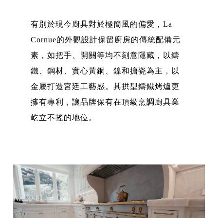
有別於現今廚具對於極簡風的偏愛，La
Cornue的外觀設計保留廚房的傳統配備元
素，如把手、開關等均不刻意隱藏，以鑄
鐵、鋼材、實心黃銅、鎳和搪瓷為主，以
金屬打造宮廷工藝感。其拱型鑄鐵烤爐更
擁有專利，讓品牌保有在頂級烹調廚具業
屹立不搖的地位。