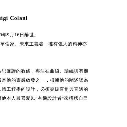
i Colani
9年9月16日辭世。
i 是一位革命家、未來主義者，擁有強大的精神亦
！
浩思嚴謹的教條，專注在曲線、環繞與有機
然是他的靈感啟發之一，根據他的闡述認為
人體工程學的設計，必須突破直角與直邊的
而他本人最喜愛以”有機設計者”來標榜自己