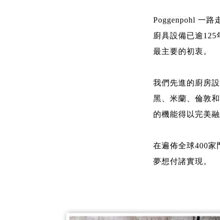
Poggenpoh
廚具設備已逾12
最主要的初衷。
我們先進的廚房設
黑、米蘭、倫敦和
的機能得以完美融
在遍佈全球400
夢想付諸實現。