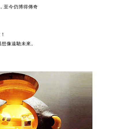
目光，至今仍博得傳奇
意！
視野與想像遠馳未來。