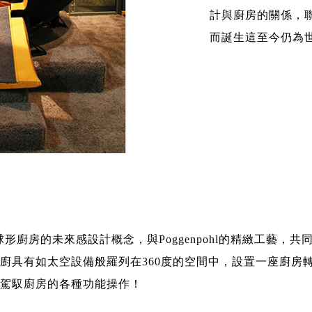
計與廚房的關係，
而誕生這至今仍為
ni提出球形廚房的未來感設計概念，與Poggenpohl的精緻工藝
廚具有如太空設備般羅列在360度的空間中，設置一座廚房
駕馭廚房的各種功能操作！