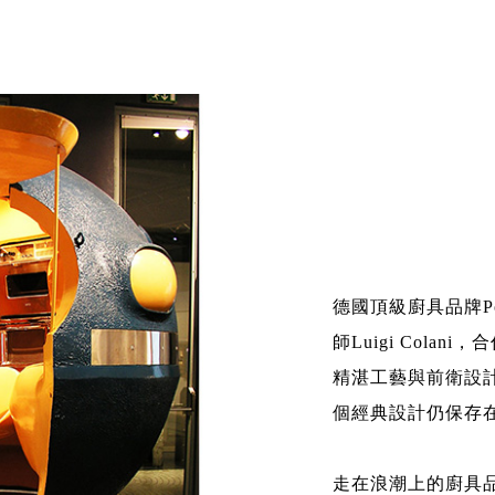
德國頂級廚具品牌Po
師Luigi Col
精湛工藝與前衛設
個經典設計仍保存在H
走在浪潮上的廚具