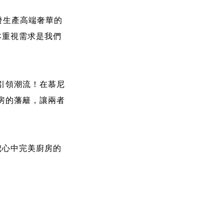
開發生產高端奢華的
本重視需求是我們
引領潮流！在慕尼
房的藩籬，讓兩者
把心中完美廚房的