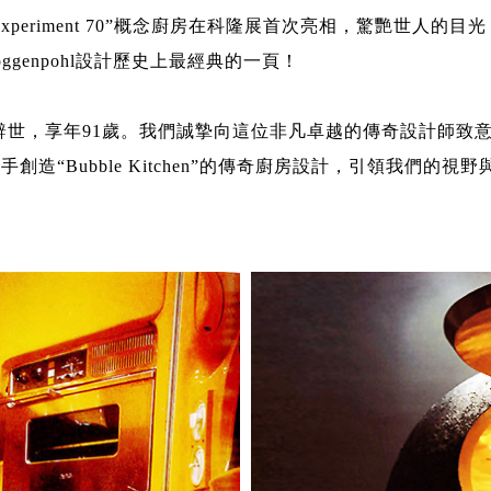
“experiment 70”概念廚房在科隆展首次亮相，驚艷世人的
ggenpohl設計歷史上最經典的一頁！
ani如今辭世，享年91歲。我們誠摯向這位非凡卓越的傳奇設計師致
hl聯手創造“Bubble Kitchen”的傳奇廚房設計，引領我們的