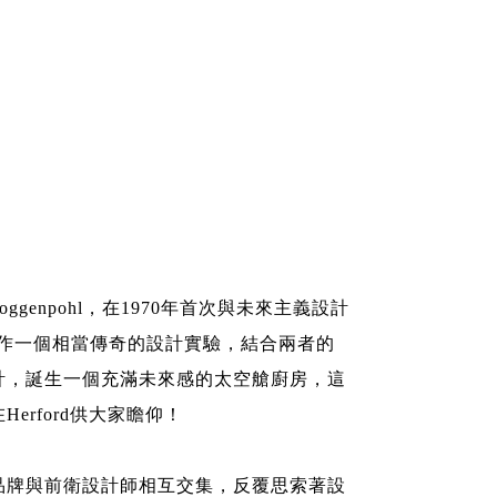
ggenpohl，在1970年首次與未來主義設計
ani，合作一個相當傳奇的設計實驗，結合兩者的
計，誕生一個充滿未來感的太空艙廚房，這
erford供大家瞻仰！
品牌與前衛設計師相互交集，反覆思索著設