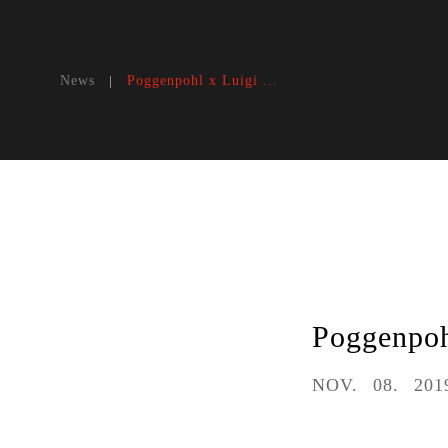
News
Poggenpohl x Luigi ...
Poggenp
NOV
08
201