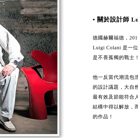
• 關於設計師 Luig
德國赫爾福德，201
Luigi Colan
是不畏孤獨的戰士
他一反當代潮流包
的設計議題，大自
最有效及節能符合
結構中得以解放，
的作品！