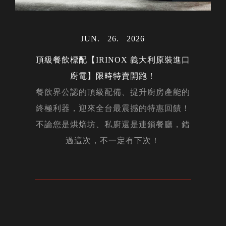
MAY
06
2024
MAR
MAR
31
30
2023
2023
AUG
28
2023
JUL
23
2022
OCT
02
2022
MAY
15
2024
JAN
17
2024
DEC
14
2023
MAY
12
2022
NOV
NOV
DEC
DEC
APR
APR
OCT
OCT
JUN
JUN
JAN
26
22
05
24
20
14
16
15
12
01
21
2026
2026
2026
2026
2023
2022
2019
2022
2018
2023
2022
FEB
14
2020
FEB
27
2024
NOV
29
2023
MAR
AUG
AUG
MAY
APR
APR
FEB
JAN
JAN
JUL
27
01
31
10
26
24
22
04
27
19
2023
2024
2023
2023
2024
2023
2024
2023
2022
2024
AUG
07
2023
DEC
02
2022
DEC
05
2023
頂級餐飲標配【IRINOX 義大利原裝進口
NOV
20
2019
MAR
25
2024
廚電】限時特賣開跑！
DEC
23
2019
餐飲界公認的頂級配備、提升廚房產能的
終極利器，迎來全台最震撼的特惠回饋！
MAY
OCT
JAN
JUN
17
20
30
20
2025
2019
2025
2019
APR
08
2020
不論您是烘焙坊、私廚還是連鎖餐廳，錯
過這次，不一定有下次！
NOV
08
2019
MAY
11
2022
NOV
11
2022
FEB
05
2026