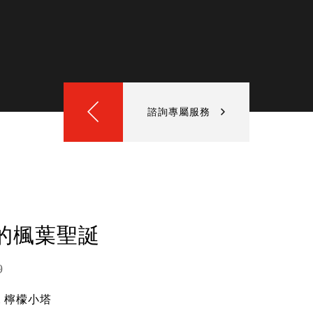
諮詢專屬服務
的楓葉聖誕
9
 檸檬小塔