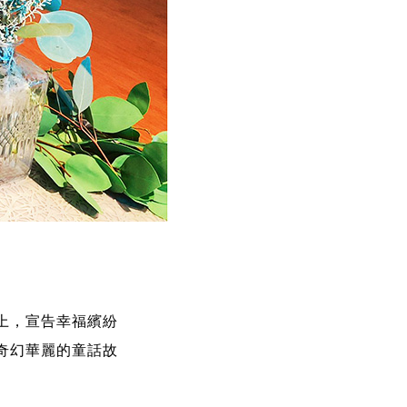
上，宣告幸福繽紛
入奇幻華麗的童話故