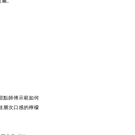
莫屬。
甜點師傅示範如何
佳層次口感的檸檬