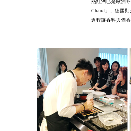
熱紅酒已是歐洲冬季
Chaud」、德國
過程讓香料與酒香