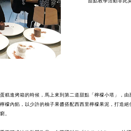
甜點教學活動非此
蛋糕進烤箱的時候，馬上來到第二道甜點「檸檬小塔」，由
檸檬內餡，以少許的柚子果醬搭配西西里檸檬果泥，打造絕
窮。