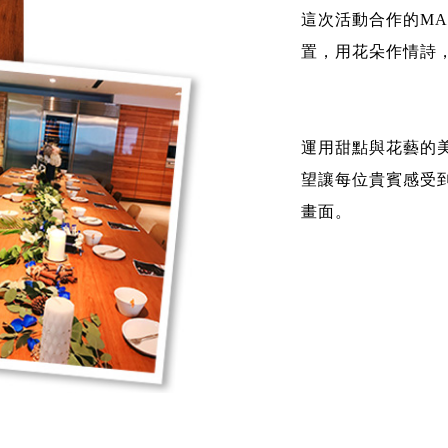
這次活動合作的M
置，用花朵作情詩
運用甜點與花藝的
望讓每位貴賓感受
畫面。