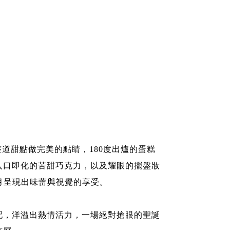
整道甜點做完美的點睛，180度出爐的蛋糕
入口即化的苦甜巧克力，以及耀眼的擺盤妝
月呈現出味蕾與視覺的享受。
配，洋溢出熱情活力，一場絕對搶眼的聖誕