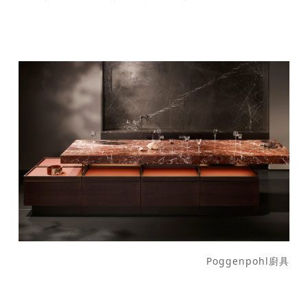
Poggenpohl廚具