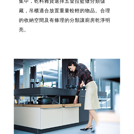
集中，乾料雜貨選擇五金拉籃做分類儲
藏，吊櫃適合放置重量較輕的物品。合理
的收納空間及有條理的分類讓廚房乾淨明
亮。