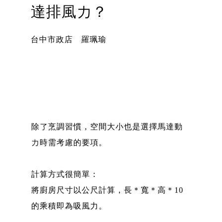
達排風力？
台中市政店 羅珮瑜
除了烹調習慣，空間大小也是選擇馬達動
力時需考慮的要項。
計算方式很簡單：
將廚房尺寸以公尺計算，長＊寬＊高＊10
的乘積即為吸風力。