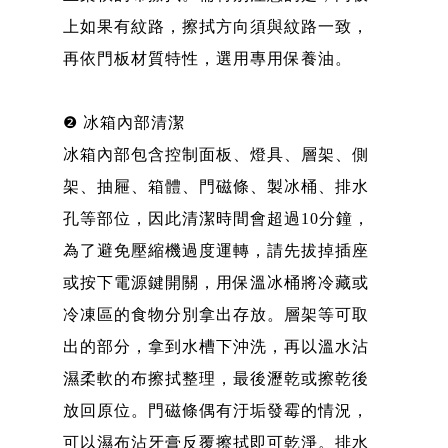
上如果有紋路，擦拭方向須與紋路一致，
再依門板材質特性，選用專用保養油。
❷ 冰箱內部清潔
冰箱內部包含控制面板、燈具、層架、側
架、抽屜、箱體、門磁條、製冰桶、排水
孔等部位，因此清潔時間會超過10分鐘，
為了避免壓縮機過度運轉，請先拔掉插座
或按下電源鍵開關，用保溫冰桶將冷藏或
冷凍區的食物分別拿出存放。層架等可取
出的部分，拿到水槽下沖洗，再以溫水沾
濕柔軟的布擦拭整理，最後瀝乾或擦乾後
放回原位。門磁條偶有汙垢發霉的情況，
可以濕布沾牙膏反覆擦拭即可乾淨。排水