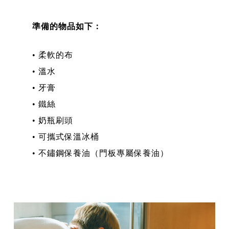
準備的物品如下：
• 柔軟的布
• 溫水
• 牙膏
• 鐵絲
• 奶瓶刷頭
• 可攜式保溫冰桶
• 不鏽鋼保養油（門板專屬保養油）