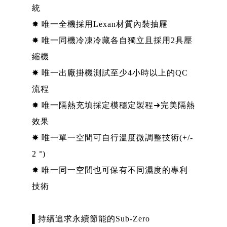
統
✸ 唯一全機採用Lexan材質內裝抽屜
✸ 唯一同機冷凍冷藏各自獨立且採用2具壓
縮機
✸ 唯一出廠掛機測試至少4小時以上的QC
流程
✸ 唯一隔熱充填採定模穩定製程➜完美隔熱
效果
✸ 唯一單一空間可自行溫度微調整技術(+/-
2 °)
✸ 唯一同一空間也可保有不同濕度的專利
技術
▌持續追求永續節能的Sub-Zero