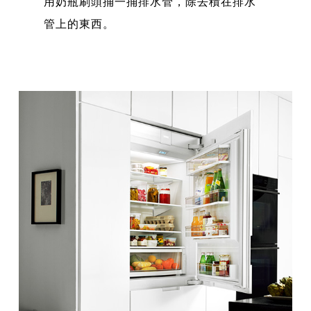
用奶瓶刷頭捅一捅排水管，除去積在排水
管上的東西。