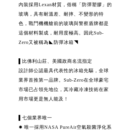
內裝採用Lexan材質，俗稱「防彈塑膠」的
玻璃，具有耐溫差、耐摔、不變形的特
色，戰鬥機機艙前的玻璃與警察盾牌都是
這個材料製成，耐用度極高。因此Sub-
Zero又被稱為◣防彈冰箱◥
▌比佛利山莊、美國政商名流指定
設計師公認最具代表性的冰箱先驅，全球
業界首推第一品牌。Sub-Zero在全球豪宅
市場已占領先地位，其冷藏冷凍技術在家
用市場更是無人能及！
▌七個業界唯一
✸ 唯一採用NASA PureAir空氣殺菌淨化系