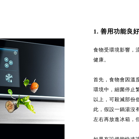
1. 善用功能
食物受環境影響，
健康。
首先，食物會因溫度
環境中，細菌停止繁
以上，可殺滅部份低
此，假設一鍋湯沒
左右再放進冰箱，