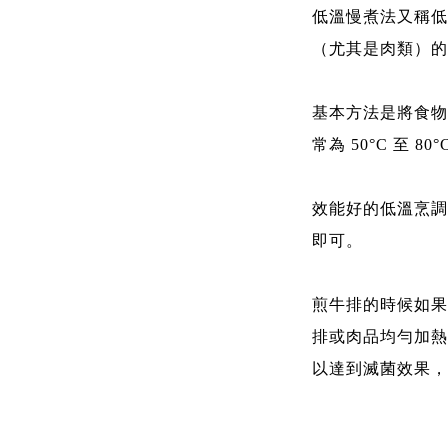
低溫慢煮法又稱低
（尤其是肉類）的
基本方法是將食物
常為 50°C 至 
效能好的低溫烹調
即可。
煎牛排的時候如果
排或肉品均勻加熱
以達到滅菌效果，