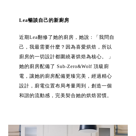
Lea暢談自己的新廚房
近期Lea翻修了她的廚房，她說 : 「我問自
己，我最需要什麼？因為喜愛烘焙，所以
廚房的一切設計都圍繞著烘焙為核心。 」
她的廚房配備了 Sub-Zero&Wolf 頂級廚
電，讓她的廚房配備更臻完美，經過精心
設計，廚電位置布局考量周到，創造一個
和諧的流動感，完美契合她的烘焙習慣。