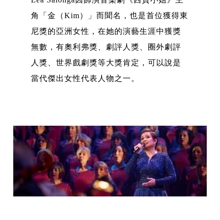
角「金（Kim）」而聞名，也是首位獲得東
尼獎的亞洲女性，在她的演藝生涯中獲獎
無數，有奧利弗獎、劇評人獎、圈外劇評
人獎、世界戲劇獎等大獎肯定，可以說是
當代傑出女性代表人物之一。