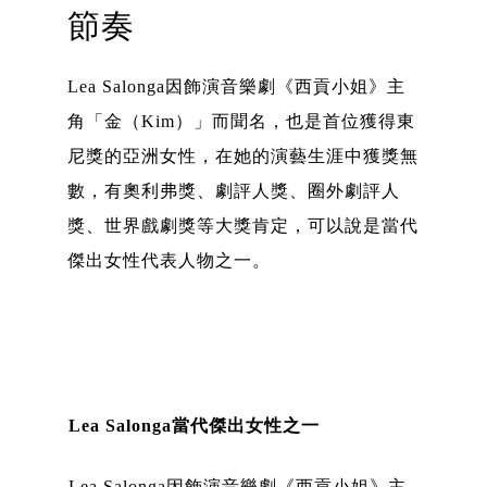
節奏
Lea Salonga因飾演音樂劇《西貢小姐》主
角「金（Kim）」而聞名，也是首位獲得東
尼獎的亞洲女性，在她的演藝生涯中獲獎無
數，有奧利弗獎、劇評人獎、圈外劇評人
獎、世界戲劇獎等大獎肯定，可以說是當代
傑出女性代表人物之一。
Lea Salonga當代傑出女性之一
Lea Salonga因飾演音樂劇《西貢小姐》主