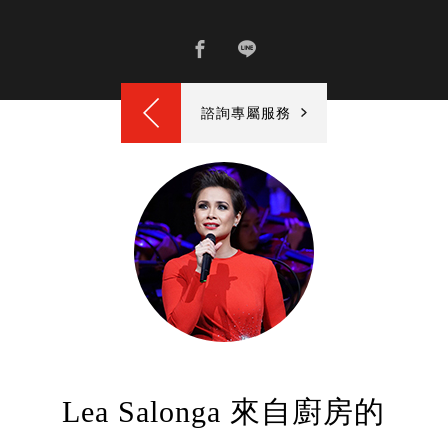
諮詢專屬服務
Lea Salonga 來自廚房的