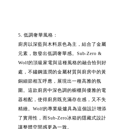
5. 低調奢華風格：
廚房以深藍與木料原色為主，結合了金屬
元素，散發出低調奢華感。Sub-Zero &
Wolf的頂級家電與這種風格的融合恰到好
處，不鏽鋼溫潤的金屬材質與廚房中的黃
銅細節相互呼應，展現出一種高雅的氛
圍。這款廚房中深色調的櫥櫃與優雅的電
器相配，使得廚房既充滿存在感，又不失
精緻。Wolf的專業級爐具為這個設計增添
了實用性，而Sub-Zero冰箱的隱藏式設計
讓整體空間感更為一致。