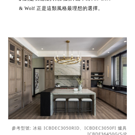
& Wolf 正是這類風格最理想的選擇。
參考型號: 冰箱 ICBDEC3050RID、 ICBDEC3050FI 爐具
ICBDF36450G/S/P