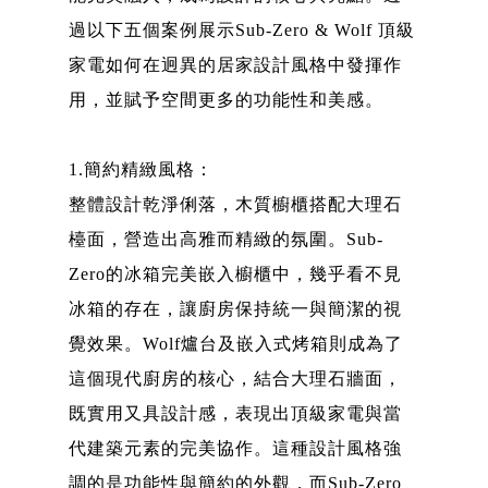
過以下五個案例展示Sub-Zero & Wolf 頂級
家電如何在迥異的居家設計風格中發揮作
用，並賦予空間更多的功能性和美感。
1.簡約精緻風格：
整體設計乾淨俐落，木質櫥櫃搭配大理石
檯面，營造出高雅而精緻的氛圍。Sub-
Zero的冰箱完美嵌入櫥櫃中，幾乎看不見
冰箱的存在，讓廚房保持統一與簡潔的視
覺效果。Wolf爐台及嵌入式烤箱則成為了
這個現代廚房的核心，結合大理石牆面，
既實用又具設計感，表現出頂級家電與當
代建築元素的完美協作。這種設計風格強
調的是功能性與簡約的外觀，而Sub-Zero