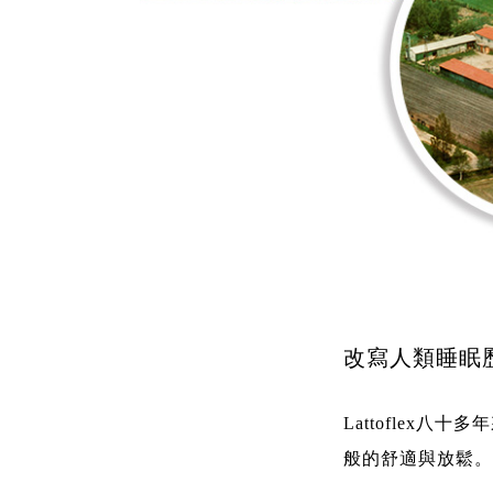
改寫人類睡眠
Lattofle
般的舒適與放鬆。