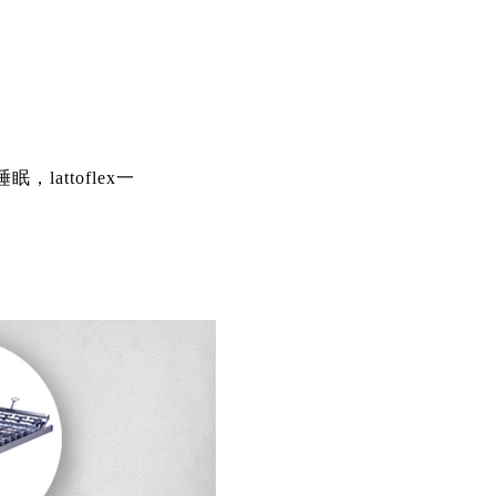
。
attoflex一