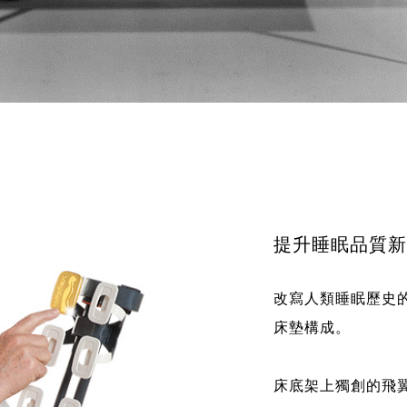
提升睡眠品質新
改寫人類睡眠歷史的德
床墊構成。
床底架上獨創的飛翼