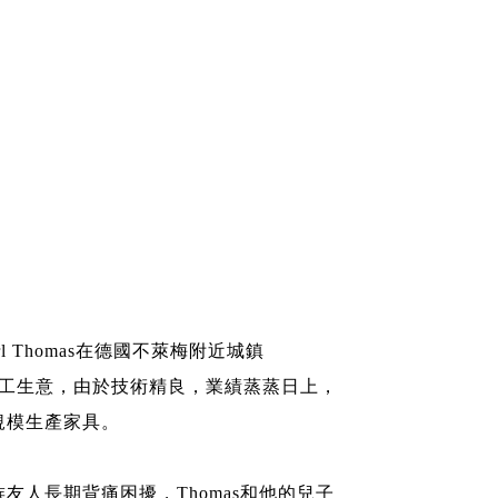
rl Thomas在德國不萊梅附近城鎮
e經營木工生意，由於技術精良，業績蒸蒸日上，
規模生產家具。
友人長期背痛困擾，Thomas和他的兒子