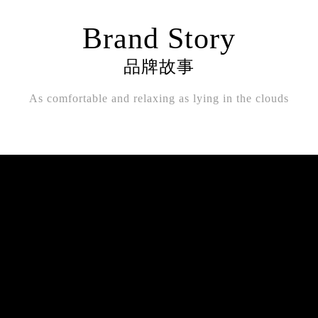
Brand Story
品牌故事
As comfortable and relaxing as lying in the clouds